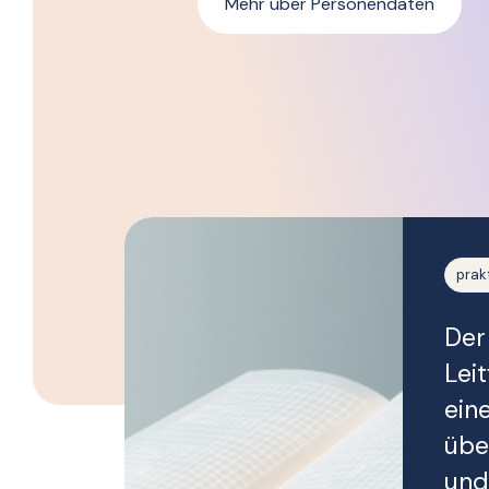
Mehr über Personendaten
prak
Der
Lei
ein
übe
und 