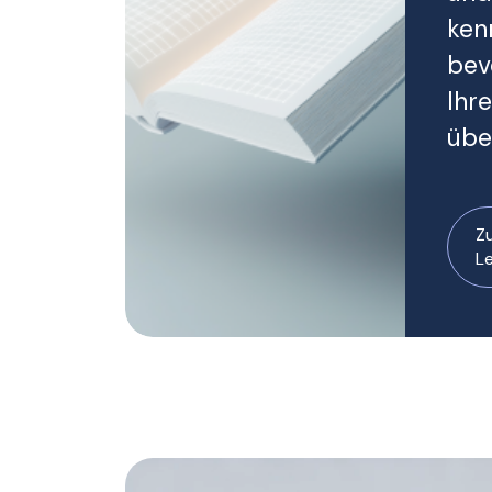
ken
bev
Ihr
übe
Z
L