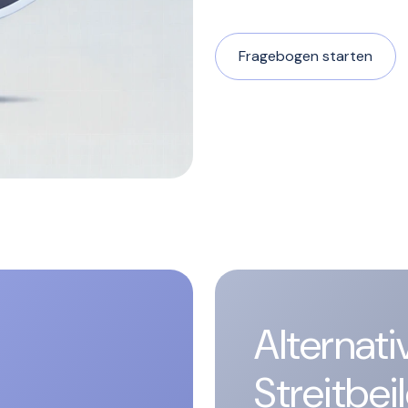
Fragebogen starten
Alternati
Streitbe