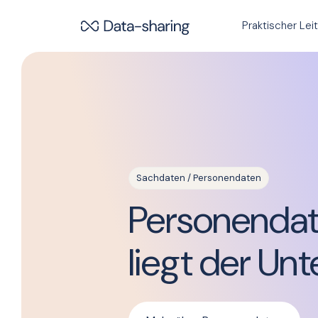
Direkt zum Inhalt
Naviga
Praktischer Lei
Sachdaten / Personendaten
Personendat
liegt der Un