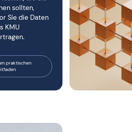
nen sollten,
or Sie die Daten
es KMU
rtragen.
um praktischen
eitfaden