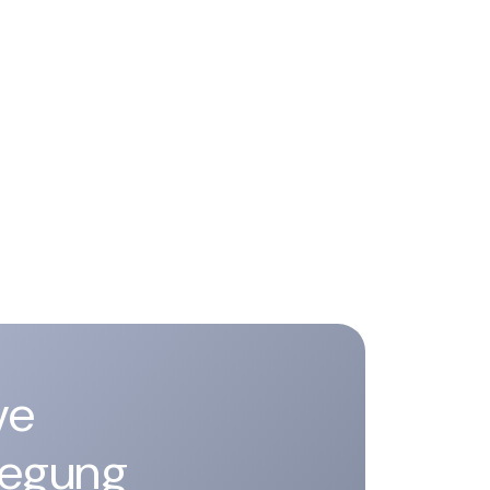
ve
ilegung