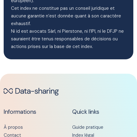
européen).
Cet index ne constitue pas un conseil juridique et
aucune garantie n’est donnée quant à son caractère
exhaustif.
Ni id est avocats Sàrl, ni Pierstone, ni l’IPI, ni le DFJP ne
sauraient être tenus responsables de décisions ou
actions prises sur la base de cet index.
Informations
Quick links
À propos
Guide pratique
Contact
Index légal