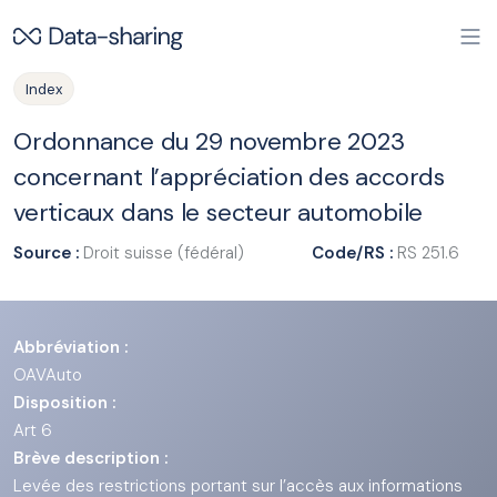
Aller au contenu principal
Index
Ordonnance du 29 novembre 2023
concernant l’appréciation des accords
verticaux dans le secteur automobile
Source :
Droit suisse (fédéral)
Code/RS :
RS 251.6
Abbréviation :
OAVAuto
Disposition :
Art 6
Brève description :
Levée des restrictions portant sur l’accès aux informations